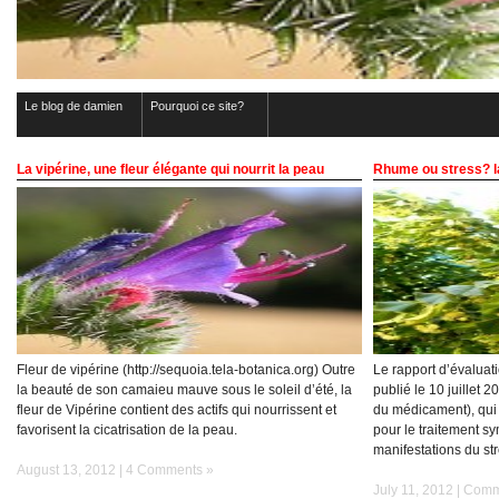
Le blog de damien
Pourquoi ce site?
La vipérine, une fleur élégante qui nourrit la peau
Rhume ou stress? la 
Fleur de vipérine (http://sequoia.tela-botanica.org) Outre
Le rapport d’évaluatio
la beauté de son camaieu mauve sous le soleil d’été, la
publié le 10 juillet
fleur de Vipérine contient des actifs qui nourrissent et
du médicament), qui v
favorisent la cicatrisation de la peau.
pour le traitement 
manifestations du str
August 13, 2012 |
4 Comments »
July 11, 2012 |
Comm