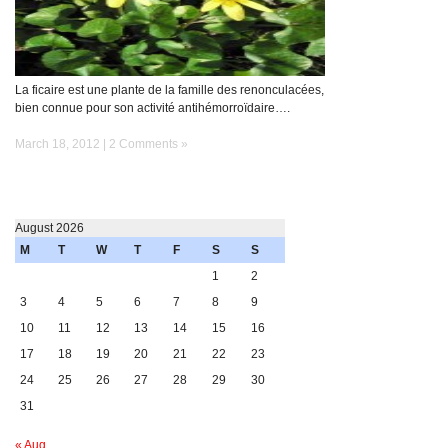
La ficaire est une plante de la famille des renonculacées,
bien connue pour son activité antihémorroïdaire….
March 18, 2012 |
2 Comments »
August 2026
M
T
W
T
F
S
S
1
2
3
4
5
6
7
8
9
10
11
12
13
14
15
16
17
18
19
20
21
22
23
24
25
26
27
28
29
30
31
« Aug