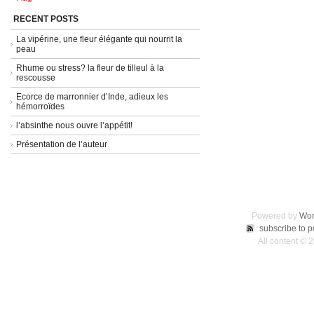
RECENT POSTS
La vipérine, une fleur élégante qui nourrit la
peau
Rhume ou stress? la fleur de tilleul à la
rescousse
Ecorce de marronnier d’Inde, adieux les
hémorroïdes
l’absinthe nous ouvre l’appétit!
Présentation de l’auteur
Powered by
Wor
subscribe to p
All content © 